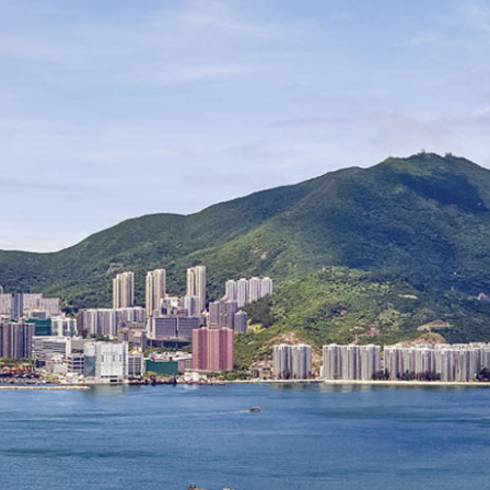
●
車
位
抽
籤
結
果
-
銷
售
安
排
-
成
交
紀
錄
冊
-
公
契
-
鳥