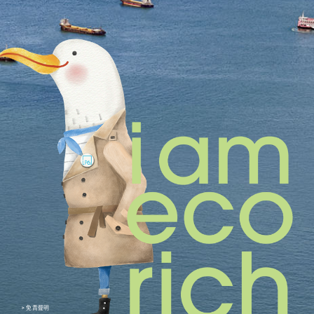
瞰
照
片
> 免責聲明