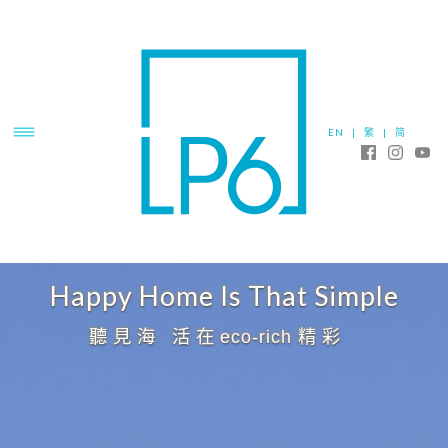
EN
|
繁
|
简
Happy Home Is That Simple
銷
聽見海 活在
eco-rich
精彩
售
LOHAS
資
LIFESTYLE
HAPPY
料
CLUB
HAPPY
-