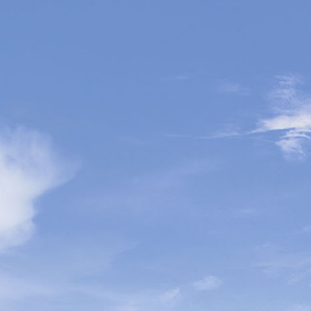
HOME
住
I’M
宅
ECO-
物
RICH
業
●
售
樓
說
明
書
●
價
單
-
車
位
●
車
位
銷
售
說
明
書
●
車
位
價
單